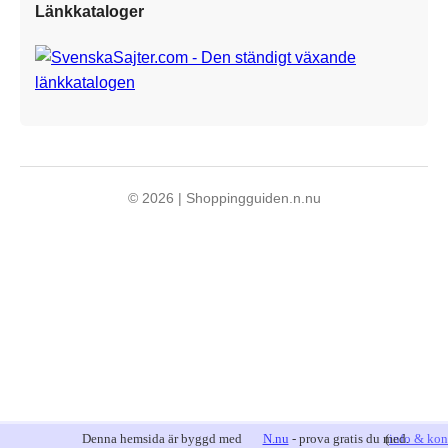
Länkkataloger
© 2026 | Shoppingguiden.n.nu
Denna hemsida är byggd med
N.nu
- prova gratis du med.
(
info & kon