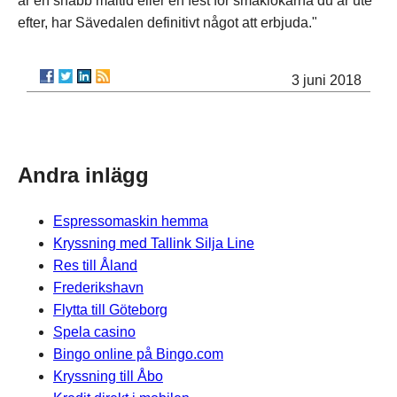
är en snabb måltid eller en fest för smaklökarna du är ute
efter, har Sävedalen definitivt något att erbjuda."
3 juni 2018
Andra inlägg
Espressomaskin hemma
Kryssning med Tallink Silja Line
Res till Åland
Frederikshavn
Flytta till Göteborg
Spela casino
Bingo online på Bingo.com
Kryssning till Åbo